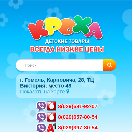
г. Гомель, Карповича, 28, ТЦ
Виктория, место 48
Показать на карте
8(029)681-92-07
8(029)657-80-54
8(029)397-80-54